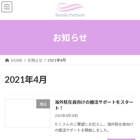
コ
ナ
ン
ビ
テ
ゲ
ン
ー
ツ
シ
へ
ョ
お知らせ
ス
ン
キ
に
ッ
移
プ
動
HOME
お知らせ
2021年4月
2021年4月
海外駐在員向けの婚活サポートをスター
婚活
ト！
2021年4月30日
たくさんのご要望にお応えし、海外駐在員向け
の婚活サポートを開始しました。